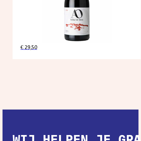
€
29,50
WIJ HELPEN JE GRA