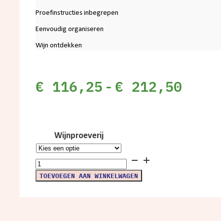
Proefinstructies inbegrepen
Eenvoudig organiseren
Wijn ontdekken
Prij
€
116,25
-
€
212,50
€ 11
tot
Wijnproeverij
€ 21
Wijnproeverij
thuis
TOEVOEGEN AAN WINKELWAGEN
9
personen
aantal